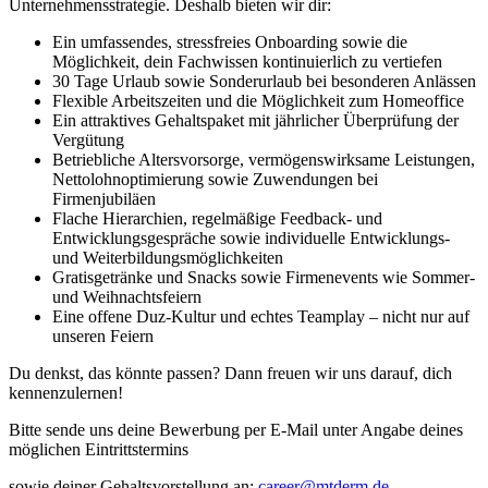
Unternehmensstrategie. Deshalb bieten wir dir:
Ein umfassendes, stressfreies Onboarding sowie die
Möglichkeit, dein Fachwissen kontinuierlich zu vertiefen
30 Tage Urlaub sowie Sonderurlaub bei besonderen Anlässen
Flexible Arbeitszeiten und die Möglichkeit zum Homeoffice
Ein attraktives Gehaltspaket mit jährlicher Überprüfung der
Vergütung
Betriebliche Altersvorsorge, vermögenswirksame Leistungen,
Nettolohnoptimierung sowie Zuwendungen bei
Firmenjubiläen
Flache Hierarchien, regelmäßige Feedback- und
Entwicklungsgespräche sowie individuelle Entwicklungs-
und Weiterbildungsmöglichkeiten
Gratisgetränke und Snacks sowie Firmenevents wie Sommer-
und Weihnachtsfeiern
Eine offene Duz-Kultur und echtes Teamplay – nicht nur auf
unseren Feiern
Du denkst, das könnte passen? Dann freuen wir uns darauf, dich
kennenzulernen!
Bitte sende uns deine Bewerbung per E-Mail unter Angabe deines
möglichen Eintrittstermins
sowie deiner Gehaltsvorstellung an:
career@mtderm.de